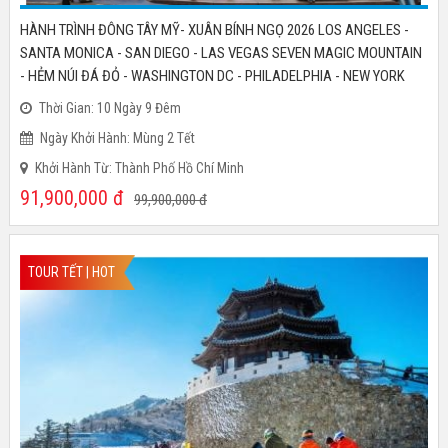
HÀNH TRÌNH ĐÔNG TÂY MỸ- XUÂN BÍNH NGỌ 2026 LOS ANGELES -
SANTA MONICA - SAN DIEGO - LAS VEGAS SEVEN MAGIC MOUNTAIN
- HẺM NÚI ĐÁ ĐỎ - WASHINGTON DC - PHILADELPHIA - NEW YORK
Thời Gian: 10 Ngày 9 Đêm
Ngày Khởi Hành: Mùng 2 Tết
Khởi Hành Từ: Thành Phố Hồ Chí Minh
91,900,000
đ
99,900,000
đ
TOUR TẾT | HOT