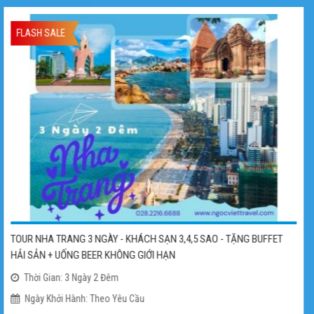
GIẢM
MỚI
-16%
TOUR PHƯỚC HẢI 2 NGÀY - RESORT LAN RỪNG 4* - TEAM BUILDING &
GALA DINNER
Thời Gian: 02 Ngày 01 Đêm
Ngày Khởi Hành: Theo Yêu Cầu