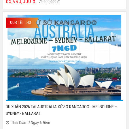
65,990,000
đ
79,900,000
đ
TOUR TẾT | HOT
DU XUÂN 2026 TẠI AUSTRALIA XỨ SỞ KANGAROO - MELBOURNE –
SYDNEY - BALLARAT
Thời Gian: 7 Ngày 6 Đêm