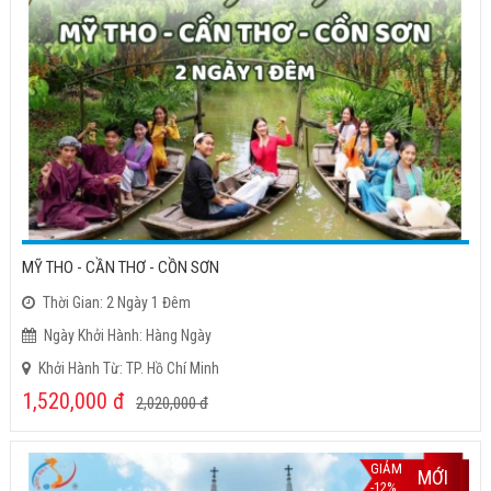
MỸ THO - CẦN THƠ - CỒN SƠN
Thời Gian: 2 Ngày 1 Đêm
Ngày Khởi Hành: Hàng Ngày
Khởi Hành Từ: TP. Hồ Chí Minh
1,520,000
đ
2,020,000
đ
GIẢM
MỚI
-12%