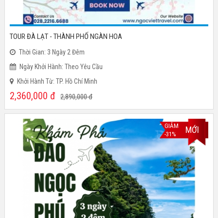
TOUR ĐÀ LẠT - THÀNH PHỐ NGÀN HOA
Thời Gian: 3 Ngày 2 Đêm
Ngày Khởi Hành: Theo Yêu Cầu
Khởi Hành Từ: TP. Hồ Chí Minh
2,360,000
đ
2,890,000
đ
GIẢM
MỚI
-31%