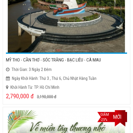
MỸ THO - CẦN THƠ - SÓC TRĂNG - BẠC LIÊU - CÀ MAU
Thời Gian: 3 Ngày 2 Đêm
Ngày Khởi Hành: Thứ 3 , Thứ 6, Chủ Nhật Hàng Tuần
Khởi Hành Từ: TP. Hồ Chí Minh
2,790,000
đ
3,190,000
đ
GIẢM
MỚI
-25%