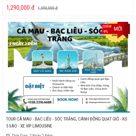
1,290,000
đ
1,590,000
đ
GIẢM
MỚI
-9%
TOUR CÀ MAU - BẠC LIÊU - SÓC TRĂNG, CÁNH ĐỒNG QUẠT GIÓ - KS
5 SAO - XE VIP LIMOUSINE
Thời Gian: 2 Ngày 2 Đêm