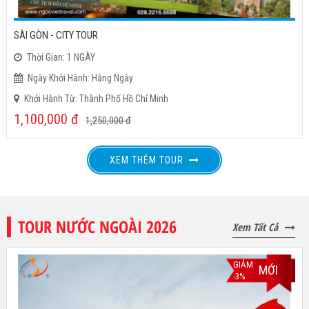
SÀI GÒN - CITY TOUR
Thời Gian: 1 NGÀY
Ngày Khởi Hành: Hằng Ngày
Khởi Hành Từ: Thành Phố Hồ Chí Minh
1,100,000
đ
1,250,000
đ
XEM THÊM TOUR
TOUR NƯỚC NGOÀI 2026
Xem Tất Cả
GIẢM
MỚI
-3%