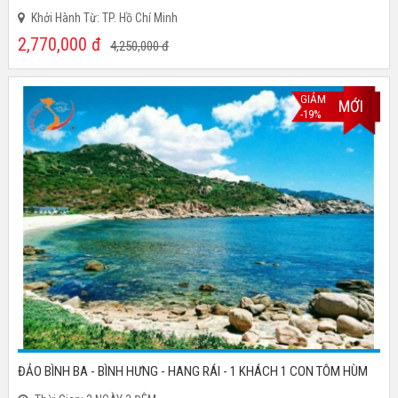
Khởi Hành Từ: TP. Hồ Chí Minh
2,770,000
đ
4,250,000
đ
GIẢM
MỚI
-19%
ĐẢO BÌNH BA - BÌNH HƯNG - HANG RÁI - 1 KHÁCH 1 CON TÔM HÙM