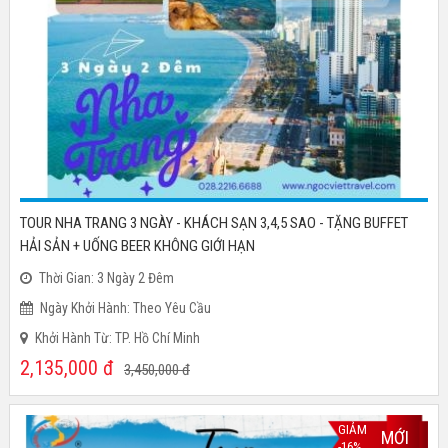
TOUR NHA TRANG 3 NGÀY - KHÁCH SẠN 3,4,5 SAO - TẶNG BUFFET
HẢI SẢN + UỐNG BEER KHÔNG GIỚI HẠN
Thời Gian: 3 Ngày 2 Đêm
Ngày Khởi Hành: Theo Yêu Cầu
Khởi Hành Từ: TP. Hồ Chí Minh
2,135,000
đ
3,450,000
đ
GIẢM
MỚI
-16%