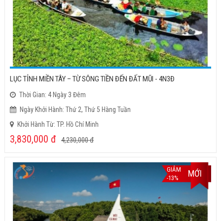
LỤC TỈNH MIỀN TÂY – TỪ SÔNG TIỀN ĐẾN ĐẤT MŨI - 4N3Đ
Thời Gian: 4 Ngày 3 Đêm
Ngày Khởi Hành: Thứ 2, Thứ 5 Hàng Tuần
Khởi Hành Từ: TP. Hồ Chí Minh
3,830,000
đ
4,230,000
đ
GIẢM
MỚI
-13%