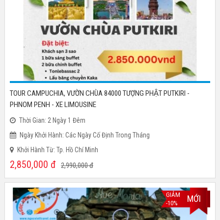
TOUR CAMPUCHIA, VƯỜN CHÙA 84000 TƯỢNG PHẬT PUTKIRI -
PHNOM PENH - XE LIMOUSINE
Thời Gian: 2 Ngày 1 Đêm
Ngày Khởi Hành: Các Ngày Cố Định Trong Tháng
Khởi Hành Từ: Tp. Hồ Chí Minh
2,850,000
đ
2,990,000
đ
GIẢM
MỚI
-10%