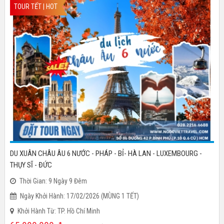
TOUR TẾT | HOT
DU XUÂN CHÂU ÂU 6 NƯỚC - PHÁP - BỈ- HÀ LAN - LUXEMBOURG -
THỤY SĨ - ĐỨC
Thời Gian: 9 Ngày 9 Đêm
Ngày Khởi Hành: 17/02/2026 (MÙNG 1 TẾT)
Khởi Hành Từ: TP. Hồ Chí Minh