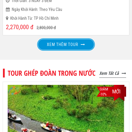
Thời Gian: 3 NGÀY 3 ĐÊM
Ngày Khởi Hành: Theo Yêu Cầu
Khởi Hành Từ: TP Hồ Chí Minh
2,270,000
đ
2,800,000
đ
XEM THÊM TOUR
TOUR GHÉP ĐOÀN TRONG NƯỚC
Xem Tất Cả
GIẢM
MỚI
-10%