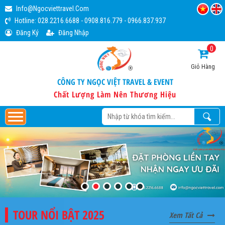
Info@ngocviettravel.com
Hotline:
028.2216.6688
-
0908.816.779
-
0966.837.937
Đăng Ký
Đăng Nhập
0
Giỏ Hàng
CÔNG TY NGỌC VIỆT TRAVEL & EVENT
Chất Lượng Làm Nên Thương Hiệu
TOUR NỔI BẬT 2025
Xem Tất Cả