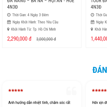
ĐÀ NẴNG – BÀ NÀ – HỘI AN - HUẾ
TOUR ĐÀ
4N3Đ
4N3Đ
Thời Gian: 4 Ngày 3 Đêm
Thời Gi
Ngày Khởi Hành: Theo Yêu Cầu
Ngày K
Khởi Hành Từ: Tp. Hồ Chí Minh
Khởi Hàn
2,290,000
đ
1,440,
3,000,000
đ
ĐÁN
Hdv xịn dth
Đây là l