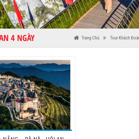
 AN 4 NGÀY
Trang Chủ
Tour Khách Đoà