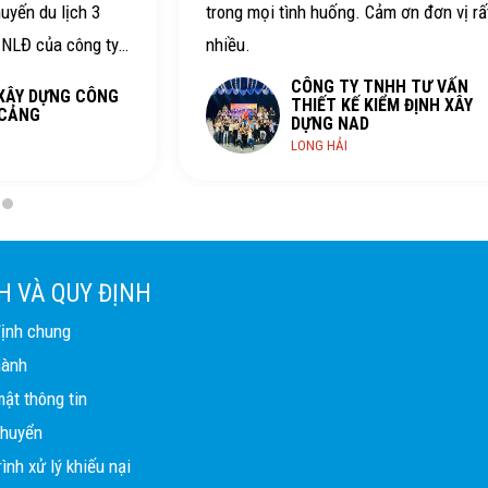
Cảm ơn đơn vị rất
tình, vui vẻ. Chất lượng ăn ngủ nghỉ tố
gặp lại lần sau
TNHH TƯ VẤN
KIỂM ĐỊNH XÂY
CÔNG TY CỔ PHẦN TOP
PHAN THIẾT
H VÀ QUY ĐỊNH
định chung
hành
ật thông tin
chuyển
ình xử lý khiếu nại