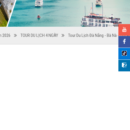
n 2026
TOUR DU LỊCH 4 NGÀY
Tour Du Lịch Đà Nẵng - Bà Nà - Hội A