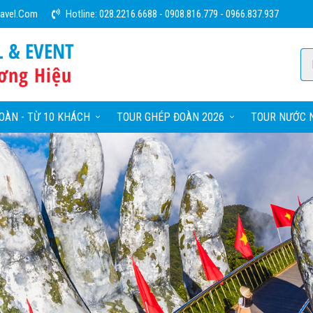
ravel.com
Hotline:
028.2216.6688
-
0908.816.779
-
0966.837.937
L & EVENT
ơng Hiệu
OÀN - TỪ 10 KHÁCH
TOUR GHÉP ĐOÀN 2026
TOUR NƯỚC N