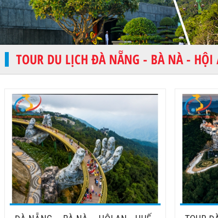
TOUR DU LỊCH ĐÀ NẴNG - BÀ NÀ - HỘI