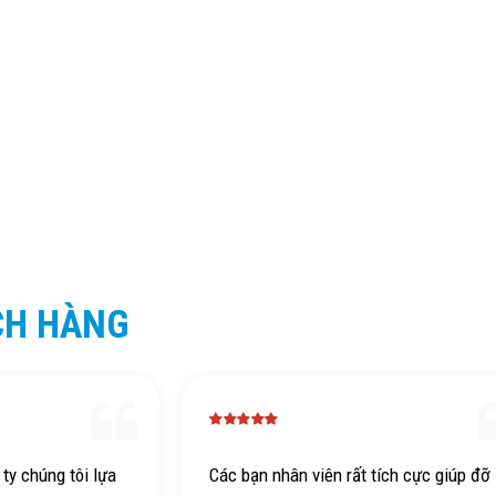
CH HÀNG
tích cực giúp đỡ
Chuyến đi rất hài lòng, HDV hỗ trợ nhi