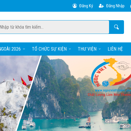
Đăng Ký
Đăng Nhập
GOÀI 2026
TỔ CHỨC SỰ KIỆN
THƯ VIỆN
LIÊN HỆ