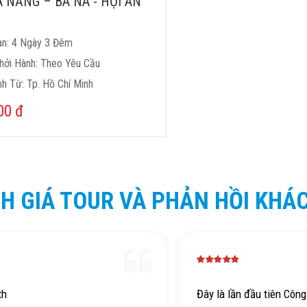
 NẴNG – BÀ NÀ - HỘI AN
an: 4 Ngày 3 Đêm
hởi Hành: Theo Yêu Cầu
h Từ: Tp. Hồ Chí Minh
000
đ
H GIÁ TOUR VÀ PHẢN HỒI KHÁ
ần đầu tiên Công ty chúng tôi lựa
Các bạn nhân viên rất 