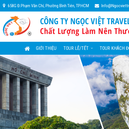
658G Đ.Phạm Văn Chí, Phường Bình Tiên, TP.HCM
Info@ngocviett
CÔNG TY NGỌC VIỆT TRAVE
Chất Lượng Làm Nên Thư
GIỚI THIỆU
TOUR LỄ/TẾT
TOUR KHÁCH Đ