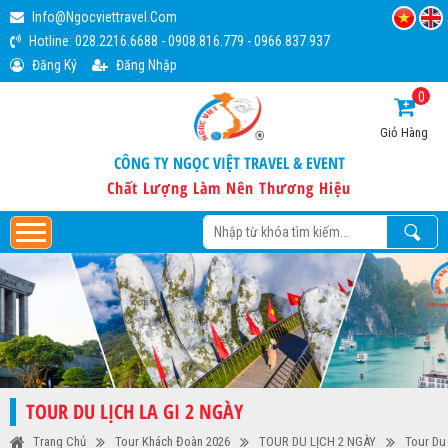
Info@ngocviettravel.com
Hotline:
028.2216.6688
-
0908.816.779
-
0966.837.937
Đăng Ký
Đăng Nhập
0
Giỏ Hàng
CÔNG TY NGỌC VIỆT TRAVEL & EVENT
Chất Lượng Làm Nên Thương Hiệu
TOUR DU LỊCH LA GI 2 NGÀY
Trang Chủ
Tour Khách Đoàn 2026
TOUR DU LỊCH 2 NGÀY
Tour Du 