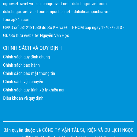
ngocviettravel.vn
-
dulichngocviet.net
-
dulichngocviet.com
-
dulichngocviet.vn
-
tourcampuchia.net
-
dulichcampuchia.vn
-
tourvip24h.com
GPKD số 0312181030 do Sở KH và ĐT TP.HCM cấp ngày 12/03/2013 -
GĐ/Sở hữu website: Nguyễn Văn Học
CHÍNH SÁCH VÀ QUY ĐỊNH
Chính sách quy định chung
Chính sách bảo hành
Chính sách bảo mật thông tin
Chính sách vận chuyển
Chính sách quy trình xử lý khiếu nại
Điều khoản và quy định
Bản quyền thuộc về CÔNG TY VẬN TẢI, SỰ KIỆN VÀ DU LỊCH NGỌC