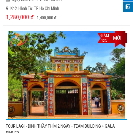
Khởi Hành Từ: TP Hồ Chí Minh
1,280,000
đ
1,400,000
đ
GIẢM
MỚI
-12%
TOUR LAGI - DINH THẦY THÍM 2 NGÀY - TEAM BUILDING + GALA