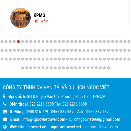
KPMG
HỒ TRÀM
CÔNG TY TNHH DV VẬN TẢI VÀ DU LỊCH NGỌC VIỆT
Địa chỉ:
658G Đ.Phạm Văn Chí, Phường Bình Tiên, TP.HCM
Điện thoại
:
028.2216.6688
Fax:
028.2216.6688
Di Động:
0908.816.779
-
0966.837.937
- Zalo:
0966.837.937
Email:
info@ngocviettravel.com
-
dulichngocviet668@gmail.com
Website:
ngocviet.net
-
ngocviettravel.net
-
ngocviettravel.com
-