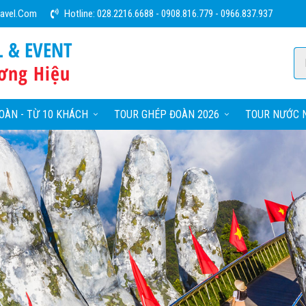
ravel.com
Hotline:
028.2216.6688
-
0908.816.779
-
0966.837.937
L & EVENT
ơng Hiệu
OÀN - TỪ 10 KHÁCH
TOUR GHÉP ĐOÀN 2026
TOUR NƯỚC N