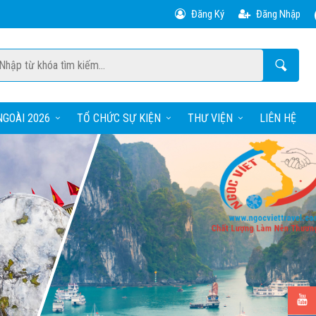
Đăng Ký
Đăng Nhập
GOÀI 2026
TỔ CHỨC SỰ KIỆN
THƯ VIỆN
LIÊN HỆ