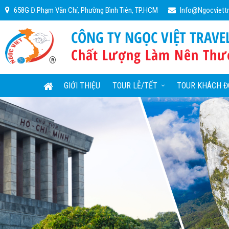
658G Đ.Phạm Văn Chí, Phường Bình Tiên, TP.HCM
Info@ngocviett
CÔNG TY NGỌC VIỆT TRAVE
Chất Lượng Làm Nên Thư
GIỚI THIỆU
TOUR LỄ/TẾT
TOUR KHÁCH Đ