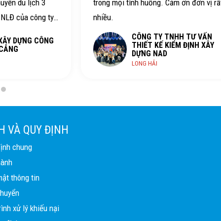
ng mọi tình huống. Cảm ơn đơn vị rất
tình, vui vẻ. Chất 
ều.
gặp lại lần sau
CÔNG TY TNHH TƯ VẤN
THIẾT KẾ KIỂM ĐỊNH XÂY
CÔNG 
DỰNG NAD
PHAN TH
LONG HẢI
H VÀ QUY ĐỊNH
định chung
hành
ật thông tin
chuyển
ình xử lý khiếu nại