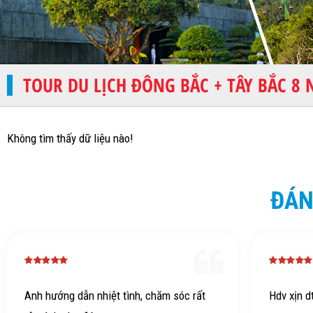
TOUR DU LỊCH ĐÔNG BẮC + TÂY BẮC 8 
Không tìm thấy dữ liệu nào!
ĐÁN
chăm sóc rất
Hdv xịn dth