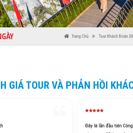
NGÀY
Trang Chủ
Tour Khách Đoàn 2
H GIÁ TOUR VÀ PHẢN HỒI KHÁ
Đây là lần đầu tiên Công ty chúng tôi lựa
Các