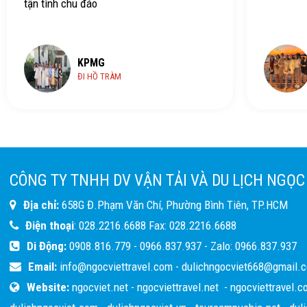
KPMG
HỒ TRÀM
CÔNG TY TNHH DV VẬN TẢI VÀ DU LỊCH NGỌC
Địa chỉ:
658G Đ.Phạm Văn Chí, Phường Bình Tiên, TP.HCM
Điện thoại
:
028.2216.6688
Fax:
028.2216.6688
Di Động:
0908.816.779
-
0966.837.937
- Zalo:
0966.837.937
Email:
info@ngocviettravel.com
-
dulichngocviet668@gmail.
Website:
ngocviet.net
-
ngocviettravel.net
-
ngocviettravel.c