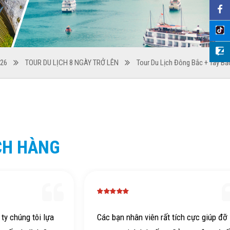
026
TOUR DU LỊCH 8 NGÀY TRỞ LÊN
Tour Du Lịch Đông Bắc + Tây Bắ
CH HÀNG
 bạn nhân viên rất tích cực giúp đỡ
Chuyến đi rất hài 