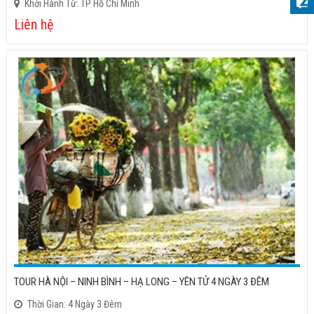
Khởi Hành Từ: TP Hồ Chí Minh
Liên hệ
TOUR HÀ NỘI – NINH BÌNH – HẠ LONG – YÊN TỬ 4 NGÀY 3 ĐÊM
Thời Gian: 4 Ngày 3 Đêm