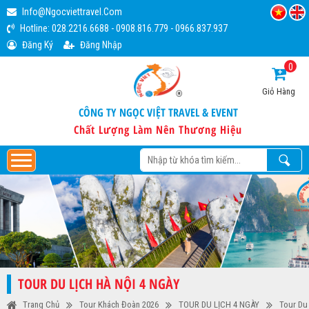
Info@ngocviettravel.com
Hotline:
028.2216.6688
-
0908.816.779
-
0966.837.937
Đăng Ký
Đăng Nhập
0
Giỏ Hàng
CÔNG TY NGỌC VIỆT TRAVEL & EVENT
Chất Lượng Làm Nên Thương Hiệu
TOUR DU LỊCH HÀ NỘI 4 NGÀY
Trang Chủ
Tour Khách Đoàn 2026
TOUR DU LỊCH 4 NGÀY
Tour Du