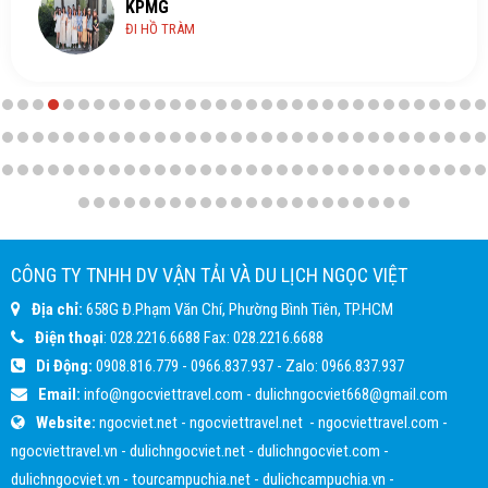
KPMG
ĐI HỒ TRÀM
CÔNG TY TNHH DV VẬN TẢI VÀ DU LỊCH NGỌC VIỆT
Địa chỉ:
658G Đ.Phạm Văn Chí, Phường Bình Tiên, TP.HCM
Điện thoại
:
028.2216.6688
Fax:
028.2216.6688
Di Động:
0908.816.779
-
0966.837.937
- Zalo:
0966.837.937
Email:
info@ngocviettravel.com
-
dulichngocviet668@gmail.com
Website:
ngocviet.net
-
ngocviettravel.net
-
ngocviettravel.com
-
ngocviettravel.vn
-
dulichngocviet.net
-
dulichngocviet.com
-
dulichngocviet.vn
-
tourcampuchia.net
-
dulichcampuchia.vn
-