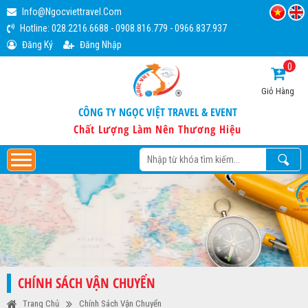
Info@ngocviettravel.com
Hotline:
028.2216.6688
-
0908.816.779
-
0966.837.937
Đăng Ký
Đăng Nhập
0
Giỏ Hàng
CÔNG TY NGỌC VIỆT TRAVEL & EVENT
Chất Lượng Làm Nên Thương Hiệu
CHÍNH SÁCH VẬN CHUYỂN
Trang Chủ
Chính Sách Vận Chuyển