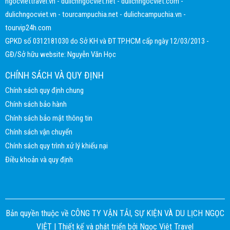
ngocviettravel.vn
-
dulichngocviet.net
-
dulichngocviet.com
-
dulichngocviet.vn
-
tourcampuchia.net
-
dulichcampuchia.vn
-
tourvip24h.com
GPKD số 0312181030 do Sở KH và ĐT TP.HCM cấp ngày 12/03/2013 -
GĐ/Sở hữu website: Nguyễn Văn Học
CHÍNH SÁCH VÀ QUY ĐỊNH
Chính sách quy định chung
Chính sách bảo hành
Chính sách bảo mật thông tin
Chính sách vận chuyển
Chính sách quy trình xử lý khiếu nại
Điều khoản và quy định
Bản quyền thuộc về CÔNG TY VẬN TẢI, SỰ KIỆN VÀ DU LỊCH NGỌC
VIỆT |
Thiết kế và phát triển bởi
Ngọc Việt Travel