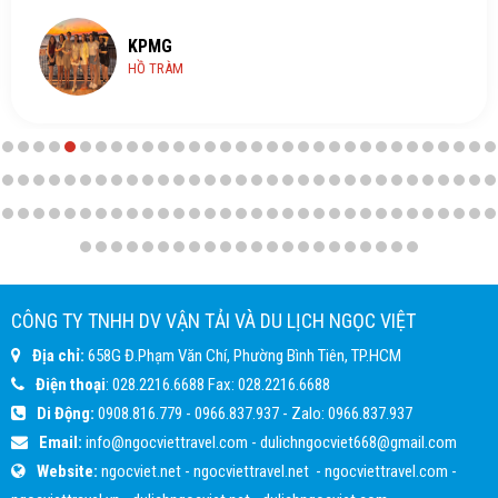
KPMG
HỒ TRÀM
CÔNG TY TNHH DV VẬN TẢI VÀ DU LỊCH NGỌC VIỆT
Địa chỉ:
658G Đ.Phạm Văn Chí, Phường Bình Tiên, TP.HCM
Điện thoại
:
028.2216.6688
Fax:
028.2216.6688
Di Động:
0908.816.779
-
0966.837.937
- Zalo:
0966.837.937
Email:
info@ngocviettravel.com
-
dulichngocviet668@gmail.com
Website:
ngocviet.net
-
ngocviettravel.net
-
ngocviettravel.com
-