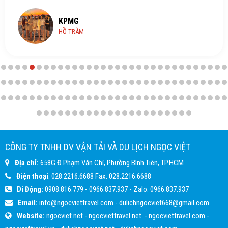
KPMG
HỒ TRÀM
CÔNG TY TNHH DV VẬN TẢI VÀ DU LỊCH NGỌC VIỆT
Địa chỉ:
658G Đ.Phạm Văn Chí, Phường Bình Tiên, TP.HCM
Điện thoại
:
028.2216.6688
Fax:
028.2216.6688
Di Động:
0908.816.779
-
0966.837.937
- Zalo:
0966.837.937
Email:
info@ngocviettravel.com
-
dulichngocviet668@gmail.com
Website:
ngocviet.net
-
ngocviettravel.net
-
ngocviettravel.com
-