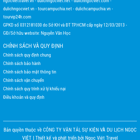
ngocviettravel.vn
-
dulichngocviet.net
-
dulichngocviet.com
-
dulichngocviet.vn
-
tourcampuchia.net
-
dulichcampuchia.vn
-
tourvip24h.com
GPKD số 0312181030 do Sở KH và ĐT TP.HCM cấp ngày 12/03/2013 -
GĐ/Sở hữu website: Nguyễn Văn Học
CHÍNH SÁCH VÀ QUY ĐỊNH
Chính sách quy định chung
Chính sách bảo hành
Chính sách bảo mật thông tin
Chính sách vận chuyển
Chính sách quy trình xử lý khiếu nại
Điều khoản và quy định
Bản quyền thuộc về CÔNG TY VẬN TẢI, SỰ KIỆN VÀ DU LỊCH NGỌC
VIỆT |
Thiết kế và phát triển bởi
Ngọc Việt Travel