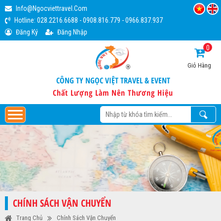
Info@ngocviettravel.com
Hotline:
028.2216.6688
-
0908.816.779
-
0966.837.937
Đăng Ký
Đăng Nhập
0
Giỏ Hàng
CÔNG TY NGỌC VIỆT TRAVEL & EVENT
Chất Lượng Làm Nên Thương Hiệu
CHÍNH SÁCH VẬN CHUYỂN
Trang Chủ
Chính Sách Vận Chuyển