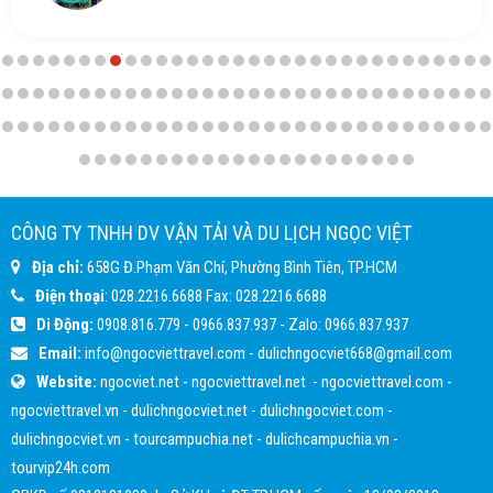
CÔNG TY TNHH DV VẬN TẢI VÀ DU LỊCH NGỌC VIỆT
Địa chỉ:
658G Đ.Phạm Văn Chí, Phường Bình Tiên, TP.HCM
Điện thoại
:
028.2216.6688
Fax:
028.2216.6688
Di Động:
0908.816.779
-
0966.837.937
- Zalo:
0966.837.937
Email:
info@ngocviettravel.com
-
dulichngocviet668@gmail.com
Website:
ngocviet.net
-
ngocviettravel.net
-
ngocviettravel.com
-
ngocviettravel.vn
-
dulichngocviet.net
-
dulichngocviet.com
-
dulichngocviet.vn
-
tourcampuchia.net
-
dulichcampuchia.vn
-
tourvip24h.com