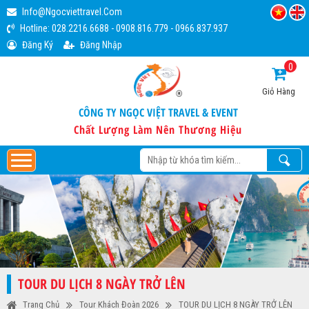
Info@ngocviettravel.com
Hotline:
028.2216.6688
-
0908.816.779
-
0966.837.937
Đăng Ký
Đăng Nhập
0
Giỏ Hàng
CÔNG TY NGỌC VIỆT TRAVEL & EVENT
Chất Lượng Làm Nên Thương Hiệu
TOUR DU LỊCH 8 NGÀY TRỞ LÊN
Trang Chủ
Tour Khách Đoàn 2026
TOUR DU LỊCH 8 NGÀY TRỞ LÊN