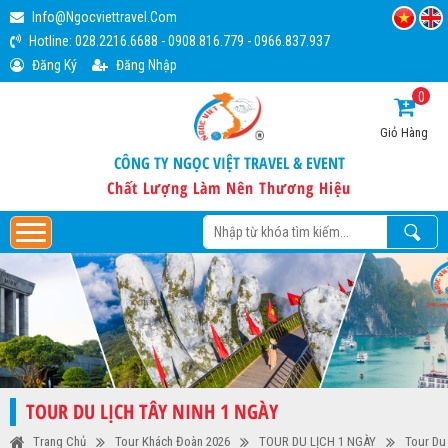
Info@ngocviettravel.com
Hotline:
028.2216.6688
-
0908.816.779
-
0966.837.937
Đăng Ký
Đăng Nhập
0
Giỏ Hàng
CÔNG TY NGỌC VIỆT TRAVEL & EVENT
Chất Lượng Làm Nên Thương Hiệu
TOUR DU LỊCH TÂY NINH 1 NGÀY
Trang Chủ
Tour Khách Đoàn 2026
TOUR DU LỊCH 1 NGÀY
Tour Du 