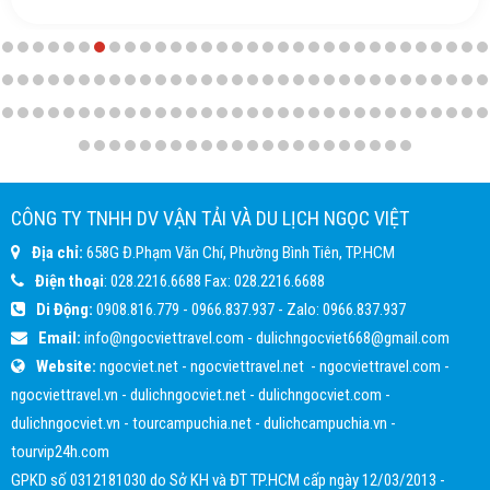
CÔNG TY TNHH DV VẬN TẢI VÀ DU LỊCH NGỌC VIỆT
Địa chỉ:
658G Đ.Phạm Văn Chí, Phường Bình Tiên, TP.HCM
Điện thoại
:
028.2216.6688
Fax:
028.2216.6688
Di Động:
0908.816.779
-
0966.837.937
- Zalo:
0966.837.937
Email:
info@ngocviettravel.com
-
dulichngocviet668@gmail.com
Website:
ngocviet.net
-
ngocviettravel.net
-
ngocviettravel.com
-
ngocviettravel.vn
-
dulichngocviet.net
-
dulichngocviet.com
-
dulichngocviet.vn
-
tourcampuchia.net
-
dulichcampuchia.vn
-
tourvip24h.com
GPKD số 0312181030 do Sở KH và ĐT TP.HCM cấp ngày 12/03/2013 -