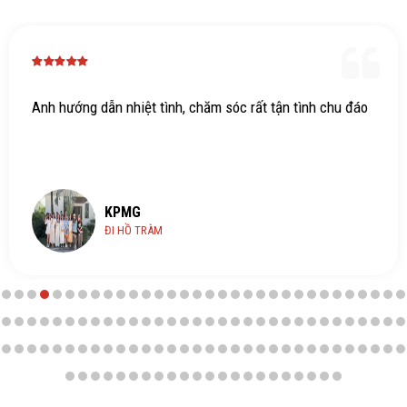
 chăm sóc rất tận tình chu đáo
Hdv xịn dth
KPMG
HỒ TRÀM