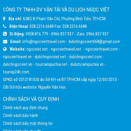
CÔNG TY TNHH DV VẬN TẢI VÀ DU LỊCH NGỌC VIỆT
Địa chỉ:
658G Đ.Phạm Văn Chí, Phường Bình Tiên, TP.HCM
Điện thoại
:
028.2216.6688
Fax:
028.2216.6688
Di Động:
0908.816.779
-
0966.837.937
- Zalo:
0966.837.937
Email:
info@ngocviettravel.com
-
dulichngocviet668@gmail.com
Website:
ngocviet.net
-
ngocviettravel.net
-
ngocviettravel.com
-
ngocviettravel.vn
-
dulichngocviet.net
-
dulichngocviet.com
-
dulichngocviet.vn
-
tourcampuchia.net
-
dulichcampuchia.vn
-
tourvip24h.com
GPKD số 0312181030 do Sở KH và ĐT TP.HCM cấp ngày 12/03/2013 -
GĐ/Sở hữu website: Nguyễn Văn Học
CHÍNH SÁCH VÀ QUY ĐỊNH
Chính sách quy định chung
Chính sách bảo hành
Chính sách bảo mật thông tin