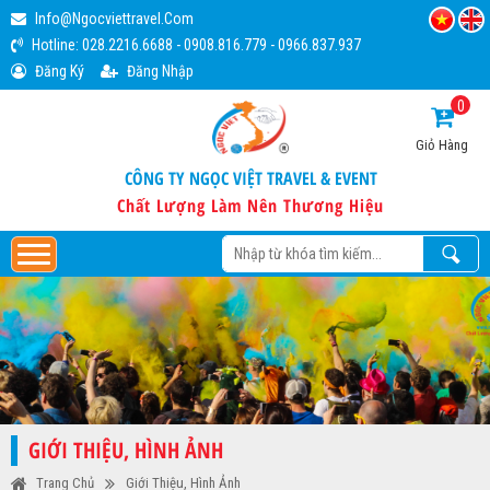
Info@ngocviettravel.com
Hotline:
028.2216.6688
-
0908.816.779
-
0966.837.937
Đăng Ký
Đăng Nhập
0
Giỏ Hàng
CÔNG TY NGỌC VIỆT TRAVEL & EVENT
Chất Lượng Làm Nên Thương Hiệu
GIỚI THIỆU, HÌNH ẢNH
Trang Chủ
Giới Thiệu, Hình Ảnh