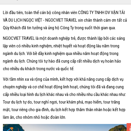
Lời đầu tiên, toàn thể cán bộ công nhân viên CÔNG TY TNHH DV VẬN TẢI
VÀ DU LỊCH NGỌC VIỆT - NGOCVIET TRAVEL xin chân thành cám ơn tất cả
Qúy Khách đã tin tưởng và ủng hộ Công Ty trong suốt thời gian qua.
NGOCVIET TRAVEL là một doanh nghiệp trẻ, được thành lập bởi các sáng
lập viên có nhiều kinh nghiệm, nhiệt huyết và hoạt động lâu năm trong
ngành du lịch. Với bề dầy kinh nghiệm qua nhiều năm hoạt động trong
ngành du lịch. Chúng tôi tự hào đã cung cấp rất nhiều dịch vụ hoàn hảo
cho nhiều du khách trong nước và quốc tế.
Với tầm nhìn xa và rộng của mình, kết hợp với khả năng cung cấp dịch vụ
chuyên nghiệp và cơ chế hoạt động linh hoạt, chúng tôi đã và đang cung
cấp nhiều loại hình du lịch khác nhau và cho nhiều nhu cầu khác nhau như:
Tour du lịch tự do, tour nghỉ ngơi, tour khám phá, mạo hiểm, tour trăng
mật, tour riêng cho gia đình, du lịch kết hợp thăm thân nhân hoặc kết hợp
làm ăn, cho nhóm nhỏ hoặc đoàn lớn.