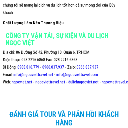
chúng tôi sẽ mang lại dịch vụ du lịch tốt hơn cả sự mong đợi của Qúy
khách.
Chất Lượng Làm Nên Thương Hiệu
CÔNG TY VẬN TẢI, SỰ KIỆN VÀ DU LỊCH
NGỌC VIỆT
Địa chỉ: 86 Đường Số 42, Phường 10, Quận 6, TP.HCM
Điện thoại: 028.2216.6868 Fax: 028.2216.6868
Di Động:
0908.816.779
-
0966.837.937
- Zalo:
0966.837.937
Email:
info@ngocviettravel.net
-
info@ngocviettravel.com
Web:
ngocviet.net
-
ngocviettravel.net
-
dulichngocviet.net
-
ngocviettravel
ĐÁNH GIÁ TOUR VÀ PHẢN HỒI KHÁCH
HÀNG