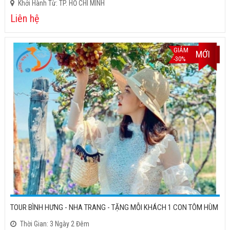
Khởi Hành Từ: TP. HỒ CHÍ MINH
Liên hệ
GIẢM
MỚI
-30%
TOUR BÌNH HƯNG - NHA TRANG - TẶNG MỖI KHÁCH 1 CON TÔM HÙM
Thời Gian: 3 Ngày 2 Đêm