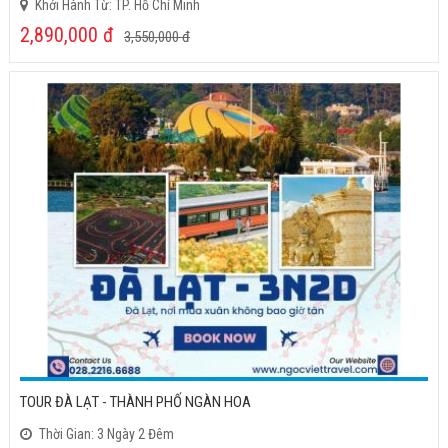
Khởi Hành Từ: TP. Hồ Chí Minh
2,890,000
đ
3,550,000
đ
TOUR ĐÀ LẠT - THÀNH PHỐ NGÀN HOA
Thời Gian: 3 Ngày 2 Đêm