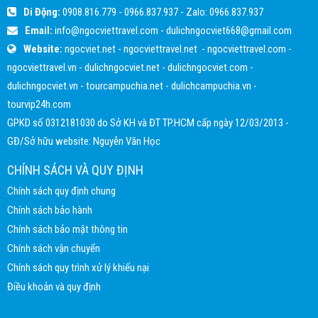
Di Động:
0908.816.779
-
0966.837.937
- Zalo:
0966.837.937
Email:
info@ngocviettravel.com
-
dulichngocviet668@gmail.com
Website:
ngocviet.net
-
ngocviettravel.net
-
ngocviettravel.com
-
ngocviettravel.vn
-
dulichngocviet.net
-
dulichngocviet.com
-
dulichngocviet.vn
-
tourcampuchia.net
-
dulichcampuchia.vn
-
tourvip24h.com
GPKD số 0312181030 do Sở KH và ĐT TP.HCM cấp ngày 12/03/2013 -
GĐ/Sở hữu website: Nguyễn Văn Học
CHÍNH SÁCH VÀ QUY ĐỊNH
Chính sách quy định chung
Chính sách bảo hành
Chính sách bảo mật thông tin
Chính sách vận chuyển
Chính sách quy trình xử lý khiếu nại
Điều khoản và quy định