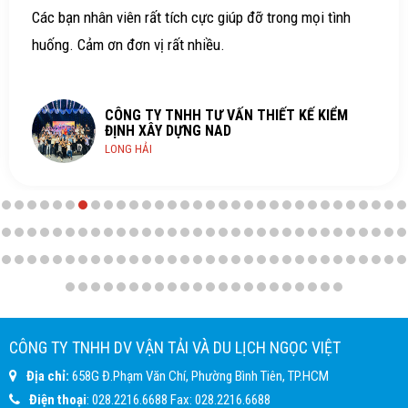
Các bạn nhân viên rất tích cực giúp đỡ trong mọi tình
huống. Cảm ơn đơn vị rất nhiều.
CÔNG TY TNHH TƯ VẤN THIẾT KẾ KIỂM
ĐỊNH XÂY DỰNG NAD
LONG HẢI
CÔNG TY TNHH DV VẬN TẢI VÀ DU LỊCH NGỌC VIỆT
Địa chỉ:
658G Đ.Phạm Văn Chí, Phường Bình Tiên, TP.HCM
Điện thoại
:
028.2216.6688
Fax:
028.2216.6688