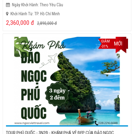
Ngày Khởi Hành: Theo Yêu Cầu
Khởi Hành Từ: TP. Hồ Chí Minh
2,360,000
đ
2,890,000
đ
GIẢM
MỚI
-31%
TOUR PHÚ QUỐC - 3N2Đ - KHÁM PHÁ VẺ ĐẸP CỦA ĐẢO NGỌC