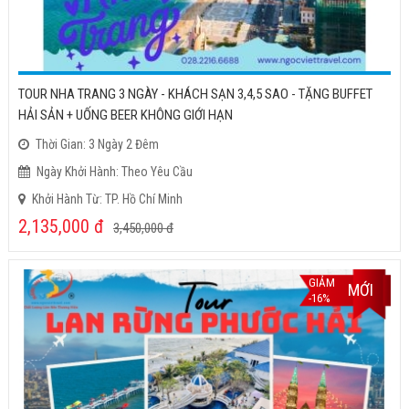
TOUR NHA TRANG 3 NGÀY - KHÁCH SẠN 3,4,5 SAO - TẶNG BUFFET
HẢI SẢN + UỐNG BEER KHÔNG GIỚI HẠN
Thời Gian: 3 Ngày 2 Đêm
Ngày Khởi Hành: Theo Yêu Cầu
Khởi Hành Từ: TP. Hồ Chí Minh
2,135,000
đ
3,450,000
đ
GIẢM
MỚI
-16%