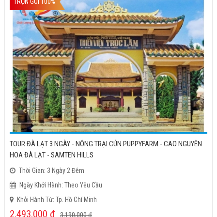
TRỌN GÓI 100%
TOUR ĐÀ LẠT 3 NGÀY - NÔNG TRẠI CÚN PUPPYFARM - CAO NGUYÊN
HOA ĐÀ LẠT - SAMTEN HILLS
Thời Gian: 3 Ngày 2 Đêm
Ngày Khởi Hành: Theo Yêu Cầu
Khởi Hành Từ: Tp. Hồ Chí Minh
2,493,000
đ
3,190,000
đ