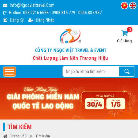
Info@ngocviettravel.com
Hotline:
028.2216.6688
-
0908.816.779
-
0966.837.937
Đăng Ký
Đăng Nhập
0
Giỏ Hàng
CÔNG TY NGỌC VIỆT TRAVEL & EVENT
Chất Lượng Làm Nên Thương Hiệu
TÌM KIẾM
Trang Chủ
Tìm Kiếm